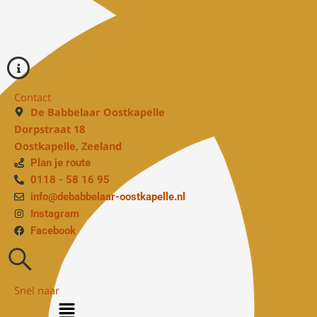
Contact
De Babbelaar Oostkapelle
Dorpstraat 18
Oostkapelle, Zeeland
Plan je route
0118 - 58 16 95
info@debabbelaar-oostkapelle.nl
Instagram
Facebook
Snel naar
Menu