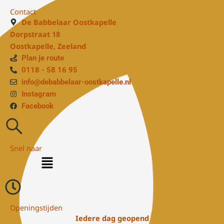
Contact
De Babbelaar Oostkapelle
Dorpstraat 18
Oostkapelle, Zeeland
Plan je route
0118 - 58 16 95
info@debabbelaar-oostkapelle.nl
Instagram
Facebook
Snel naar
Menu
Openingstijden
Iedere dag geopend