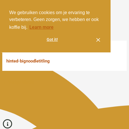
Ga
Menu
naar
We gebruiken cookies om je ervaring te
de
verbeteren. Geen zorgen, we hebben er ook
inhoud
Learn more
koffie bij.
Got it!
Door
/
27 oktober 2016
admin
hinted-bignoodletitling
←
Vorige Media