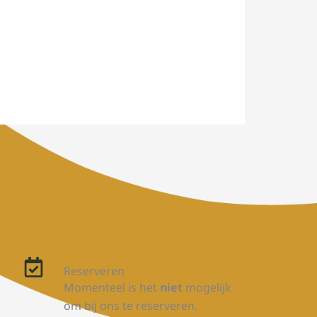
Reserveren
Momenteel is het
niet
mogelijk
om bij ons te reserveren.