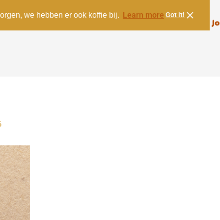
Learn more
orgen, we hebben er ook koffie bij.
Got it!
Menu
Over ons
Contact
Jo
6