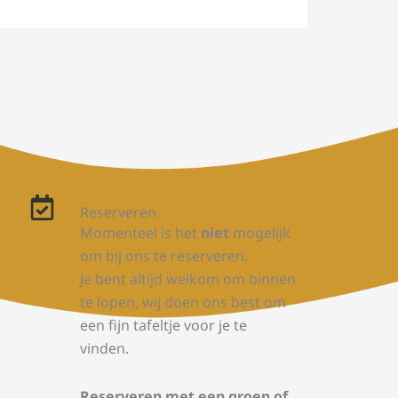
Reserveren
Momenteel is het
niet
mogelijk
om bij ons te reserveren.
Je bent altijd welkom om binnen
te lopen, wij doen ons best om
een fijn tafeltje voor je te
vinden.
Reserveren met een groep of