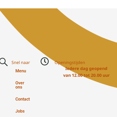
Snel naar
Openingstijden
Iedere dag geopend
Menu
van 12.00 tot 20.00 uur
Over
ons
Contact
Jobs