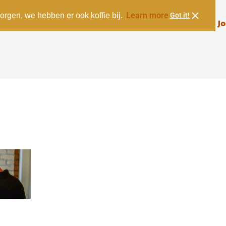
Learn more
orgen, we hebben er ook koffie bij.
Got it!
Menu
Over ons
Contact
Jo