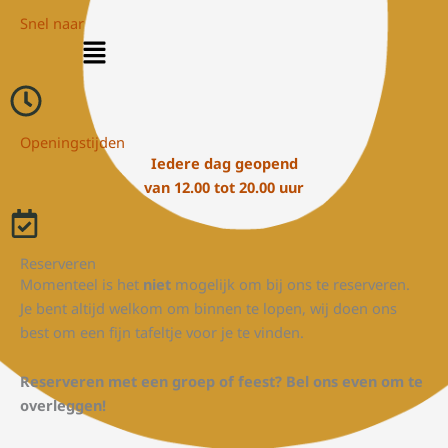
Snel naar
Menu
Openingstijden
Iedere dag geopend
van 12.00 tot 20.00 uur
Reserveren
Momenteel is het
niet
mogelijk om bij ons te reserveren.
Je bent altijd welkom om binnen te lopen, wij doen ons
best om een fijn tafeltje voor je te vinden.
Reserveren met een groep of feest? Bel ons even om te
overleggen!