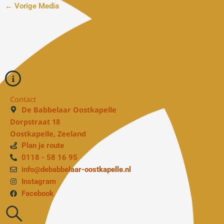
←
Vorige Media
Contact
De Babbelaar Oostkapelle
Dorpstraat 18
Oostkapelle, Zeeland
Plan je route
0118 - 58 16 95
info@debabbelaar-oostkapelle.nl
Instagram
Facebook