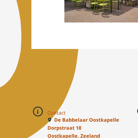
←
Vorige Media
Contact
De Babbelaar Oostkapelle
Dorpstraat 18
Oostkapelle, Zeeland