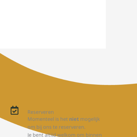
Reserveren
Momenteel is het
niet
mogelijk
om bij ons te reserveren.
Je bent altijd welkom om binnen